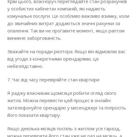
Крім цього, власноруч переглядайте стан розрахунків
у особистих кабінетах компаній, які надають
комунальні послуги. Це особливо важливо взимку, коли
до звичайних витрат додаються значні рахунки за
опалення. Так ви не проґавите момент, якщо раптом
виникне заборгованість.
Зважайте на поради рієлтора. Якщо він відмовляє вас
від угоди з конкретними орендарями, це
небезпідставно.
7. Час від часу перевіряйте стан квартири
Я раджу власникам щомісяця робити огляд свого
житла. Можна перевести цей процес в онлайн:
зателефонуйте орендарю у месенджері та попросіть
його показати квартиру.
Якщо декілька місяців поспіль з житлом усе гаразд,
можна перевіряти його стан уже не раз на місяць, а