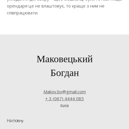
орендаря це не влаштовує, то краще з ним не
співпрацювати.
Маковецький
Богдан
Makov.bv
@gmail.com
+ 3 (0
67) 4
444 085
Київ
На гловну