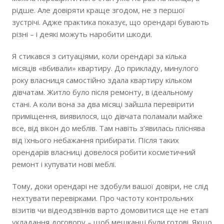
рідше. Але довіряти краще згодом, не з першої
зустрічі. Адже практика показує, що орендарі бувають
різні – і деякі можуть наробити шкоди.
Я стикався з ситуаціями, коли орендарі за кілька
місяців «вбивали» квартиру. До прикладу, минулого
року власниця самостійно здала квартиру кільком
дівчатам. Житло було після ремонту, в ідеальному
стані. А коли вона за два місяці зайшла перевірити
приміщення, виявилося, що дівчата поламали майже
все, від вікон до меблів. Там навіть з’явилась пліснява
від їхнього небажання прибирати. Після таких
орендарів власниці довелося робити косметичний
ремонт і купувати нові меблі.
Тому, доки орендарі не здобули вашої довіри, не слід
нехтувати перевірками. Про частоту контрольних
візитів чи відеодзвінків варто домовитися ще не етапі
укладання договору – щоб мешканці були готові. Якщо