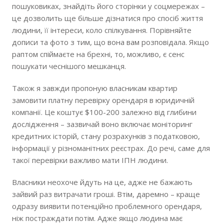
пошуковиках, знайдіть його сторінки у соцмережах –
це дозволить ще більше дізнатися про спосіб життя
людини, її інтереси, коло спілкування. Порівняйте
дописи та фото з тим, що вона вам розповідала. Якщо
раптом спіймаєте на брехні, то, можливо, є сенс
пошукати чеснішого мешканця.
Також я завжди пропоную власникам квартир
замовити платну перевірку орендаря в юридичній
компанії. Це коштує $100-200 залежно від глибини
дослідження – зазвичай воно включає моніторинг
кредитних історій, стану розрахунків з податковою,
інформації у різноманітних реєстрах. До речі, саме для
такої перевірки важливо мати ІПН людини.
Власники неохоче йдуть на це, адже не бажають
зайвий раз витрачати гроші. Втім, даремно – краще
одразу виявити потенційно проблемного орендаря,
ніж постраждати потім. Адже якщо людина має