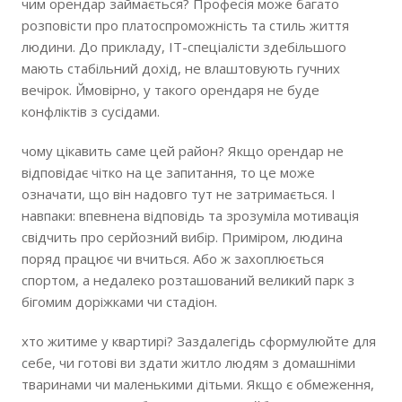
чим орендар займається? Професія може багато
розповісти про платоспроможність та стиль життя
людини. До прикладу, IT-спеціалісти здебільшого
мають стабільний дохід, не влаштовують гучних
вечірок. Ймовірно, у такого орендаря не буде
конфліктів з сусідами.
чому цікавить саме цей район? Якщо орендар не
відповідає чітко на це запитання, то це може
означати, що він надовго тут не затримається. І
навпаки: впевнена відповідь та зрозуміла мотивація
свідчить про серйозний вибір. Приміром, людина
поряд працює чи вчиться. Або ж захоплюється
спортом, а недалеко розташований великий парк з
бігомим доріжками чи стадіон.
хто житиме у квартирі? Заздалегідь сформулюйте для
себе, чи готові ви здати житло людям з домашніми
тваринами чи маленькими дітьми. Якщо є обмеження,