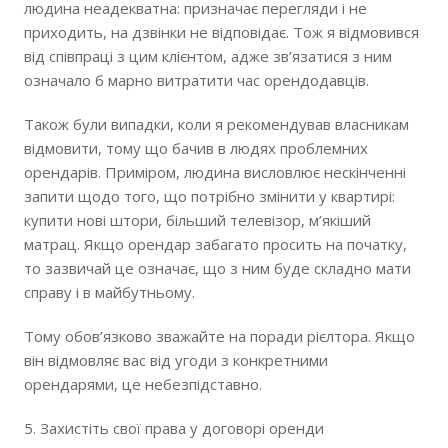
людина неадекватна: призначає перегляди і не
приходить, на дзвінки не відповідає. Тож я відмовився
від співпраці з цим клієнтом, адже зв’язатися з ним
означало б марно витратити час орендодавців.
Також були випадки, коли я рекомендував власникам
відмовити, тому що бачив в людях проблемних
орендарів. Приміром, людина висловлює нескінченні
запити щодо того, що потрібно змінити у квартирі:
купити нові штори, більший телевізор, м’якіший
матрац. Якщо орендар забагато просить на початку,
то зазвичай це означає, що з ним буде складно мати
справу і в майбутньому.
Тому обов’язково зважайте на поради рієлтора. Якщо
він відмовляє вас від угоди з конкретними
орендарями, це небезпідставно.
5. Захистіть свої права у договорі оренди