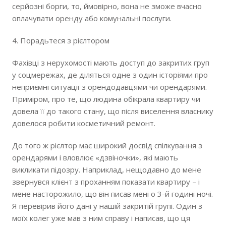
серйозні борги, то, ймовірно, вона не зможе вчасно
оплачувати оренду або комунальні послуги.
4. Порадьтеся з рієлтором
Фахівці з нерухомості мають доступ до закритих груп
у соцмережах, де діляться одне з один історіями про
неприємні ситуації з орендодавцями чи орендарями.
Приміром, про те, що людина обікрала квартиру чи
довела її до такого стану, що після виселення власнику
довелося робити косметичний ремонт.
До того ж рієлтор має широкий досвід спілкування з
орендарями і вловлює «дзвіночки», які мають
викликати підозру. Наприклад, нещодавно до мене
звернувся клієнт з проханням показати квартиру – і
мене насторожило, що він писав мені о 3-й годині ночі.
Я перевірив його дані у нашій закритій групі. Один з
моїх колег уже мав з ним справу і написав, що ця