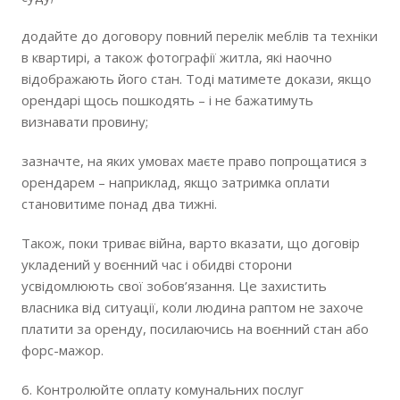
додайте до договору повний перелік меблів та техніки
в квартирі, а також фотографії житла, які наочно
відображають його стан. Тоді матимете докази, якщо
орендарі щось пошкодять – і не бажатимуть
визнавати провину;
зазначте, на яких умовах маєте право попрощатися з
орендарем – наприклад, якщо затримка оплати
становитиме понад два тижні.
Також, поки триває війна, варто вказати, що договір
укладений у воєнний час і обидві сторони
усвідомлюють свої зобов’язання. Це захистить
власника від ситуації, коли людина раптом не захоче
платити за оренду, посилаючись на воєнний стан або
форс-мажор.
6. Контролюйте оплату комунальних послуг