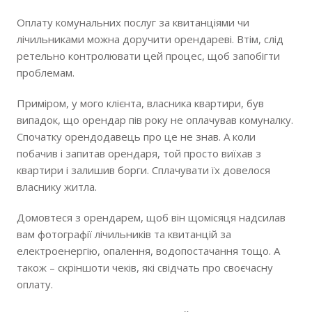
Оплату комунальних послуг за квитанціями чи
лічильниками можна доручити орендареві. Втім, слід
ретельно контролювати цей процес, щоб запобігти
проблемам.
Приміром, у мого клієнта, власника квартири, був
випадок, що орендар пів року не оплачував комуналку.
Спочатку орендодавець про це не знав. А коли
побачив і запитав орендаря, той просто виїхав з
квартири і залишив борги. Сплачувати їх довелося
власнику житла.
Домовтеся з орендарем, щоб він щомісяця надсилав
вам фотографії лічильників та квитанцій за
електроенергію, опалення, водопостачання тощо. А
також – скріншоти чеків, які свідчать про своєчасну
оплату.