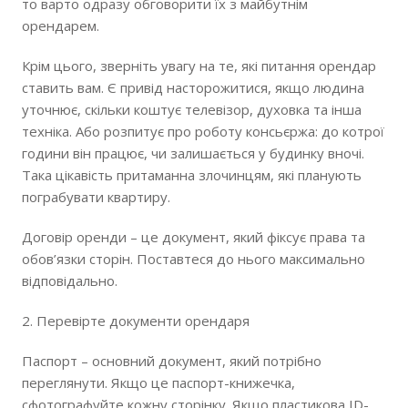
то варто одразу обговорити їх з майбутнім
орендарем.
Крім цього, зверніть увагу на те, які питання орендар
ставить вам. Є привід насторожитися, якщо людина
уточнює, скільки коштує телевізор, духовка та інша
техніка. Або розпитує про роботу консьєржа: до котрої
години він працює, чи залишається у будинку вночі.
Така цікавість притаманна злочинцям, які планують
пограбувати квартиру.
Договір оренди – це документ, який фіксує права та
обов’язки сторін. Поставтеся до нього максимально
відповідально.
2. Перевірте документи орендаря
Паспорт – основний документ, який потрібно
переглянути. Якщо це паспорт-книжечка,
сфотографуйте кожну сторінку. Якщо пластикова ID-