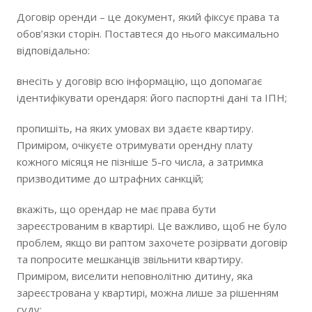
Договір оренди – це документ, який фіксує права та
обов’язки сторін. Поставтеся до нього максимально
відповідально:
внесіть у договір всю інформацію, що допомагає
ідентифікувати орендаря: його паспортні дані та ІПН;
пропишіть, на яких умовах ви здаєте квартиру.
Приміром, очікуєте отримувати орендну плату
кожного місяця не пізніше 5-го числа, а затримка
призводитиме до штрафних санкцій;
вкажіть, що орендар не має права бути
зареєстрованим в квартирі. Це важливо, щоб не було
проблем, якщо ви раптом захочете розірвати договір
та попросите мешканців звільнити квартиру.
Приміром, виселити неповнолітню дитину, яка
зареєстрована у квартирі, можна лише за рішенням
суду;