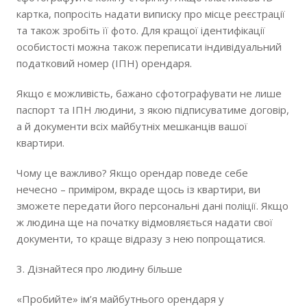
картка, попросіть надати виписку про місце реєстрації
та також зробіть її фото. Для кращої ідентифікації
особистості можна також переписати індивідуальний
податковий номер (ІПН) орендаря.
Якщо є можливість, бажано сфотографувати не лише
паспорт та ІПН людини, з якою підписуватиме договір,
а й документи всіх майбутніх мешканців вашої
квартири.
Чому це важливо? Якщо орендар поведе себе
нечесно – приміром, вкраде щось із квартири, ви
зможете передати його персональні дані поліції. Якщо
ж людина ще на початку відмовляється надати свої
документи, то краще відразу з нею попрощатися.
3. Дізнайтеся про людину більше
«Пробийте» ім’я майбутнього орендаря у