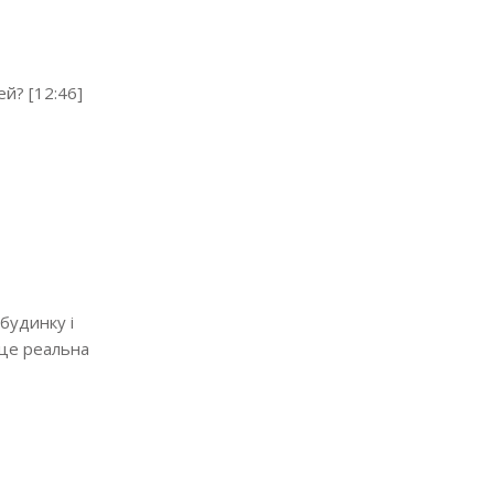
й? [12:46]
будинку і
 це реальна