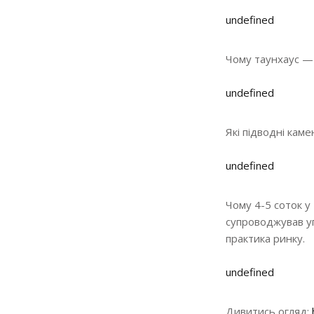
undefined
Чому таунхаус — 
undefined
Які підводні каме
undefined
Чому 4-5 соток у
супроводжував уг
практика ринку.
undefined
Дивитись огляд: