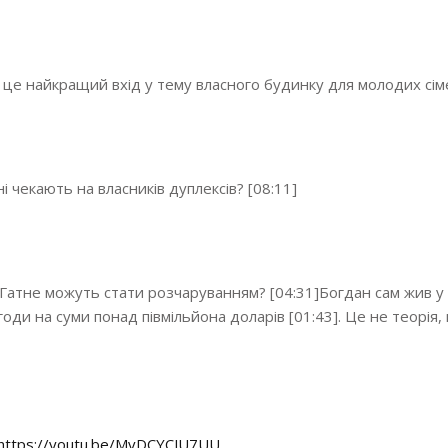
це найкращий вхід у тему власного будинку для молодих сіме
ні чекають на власників дуплексів? [08:11]
 Гатне можуть стати розчаруванням? [04:31]Богдан сам жив у 
оди на суми понад півмільйона доларів [01:43]. Це не теорія,
https://youtu.be/MvDCYCJU7UU