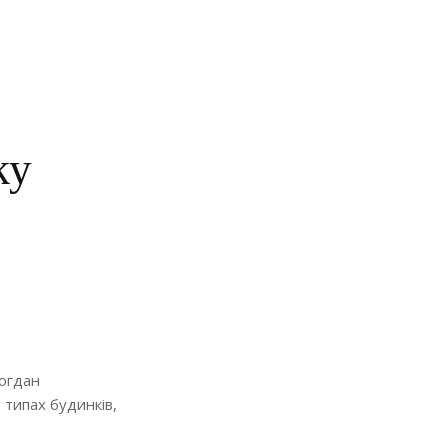
ку
Богдан
 типах будинків,